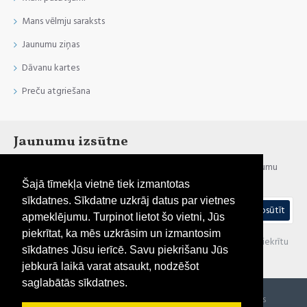
Mans vēlmju saraksts
Jaunumu ziņas
Dāvanu kartes
Preču atgriešana
Jaunumu izsūtne
Esi informēts par jaunumiem un akcijām, reģistrējies mūsu jaunumu
izsūtnei
Šajā tīmekļa vietnē tiek izmantotas
sīkdatnes. Sīkdatne uzkrāj datus par vietnes
Nosūtīt
apmeklējumu. Turpinot lietot šo vietni, Jūs
piekrītat, ka mēs uzkrāsim un izmantosim
Esmu iepazinies(-usies) ar sadaļu "
Privātuma politika
" un piekrītu
sīkdatnes Jūsu ierīcē. Savu piekrišanu Jūs
visiem minētajiem noteikumiem
jebkurā laikā varat atsaukt, nodzēšot
saglabātās sīkdatnes.
Autortiesības © 2021, Pirtim.lv, visas tiesības aizsargātas