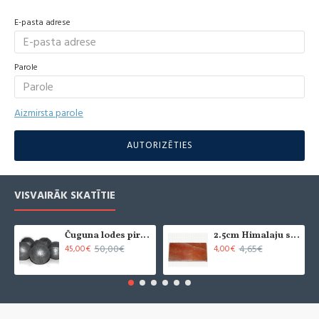
E-pasta adrese
Parole
Aizmirsta parole
AUTORIZĒTIES
VISVAIRĀK SKATĪTIE
Čuguna lodes pirts krāsnīm (6 gab.)
2.5cm Himalaju sāls flīze - slīpēta (x1)
50,00€
4,65€
45,00€
4,00€