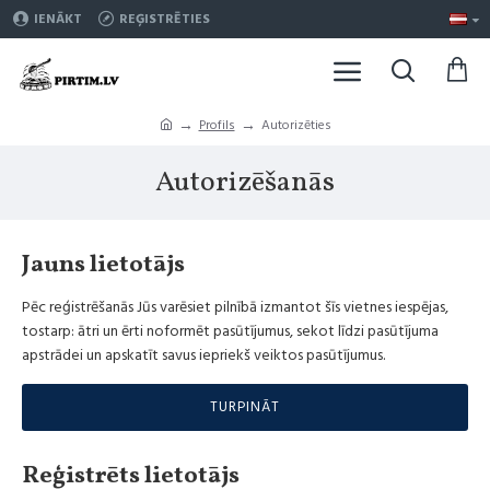
IENĀKT
REĢISTRĒTIES
Profils
Autorizēties
Autorizēšanās
Jauns lietotājs
Pēc reģistrēšanās Jūs varēsiet pilnībā izmantot šīs vietnes iespējas,
tostarp: ātri un ērti noformēt pasūtījumus, sekot līdzi pasūtījuma
apstrādei un apskatīt savus iepriekš veiktos pasūtījumus.
TURPINĀT
Reģistrēts lietotājs