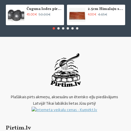
Čuguna lodes pirts krāsnīm (6 gab.)
2.5cm Himalaju sāls flīze - slīpēta (x1)
50.00€
4.65€
45.00€
4.00€
Plašākais pirts akmeņu, aksesuāru un ēterisko eļļu piedāvājums
Latvijā! Tikai labākās lietas Jūsu pirtij!
Pirtim.lv