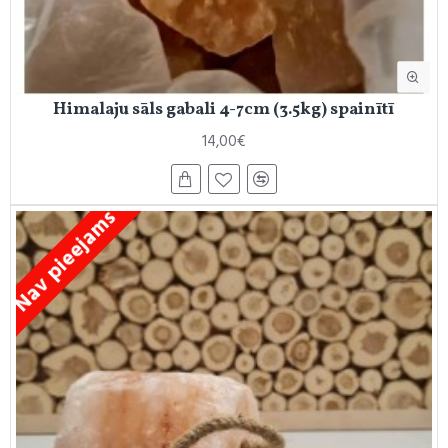
Himalaju sāls gabali 4-7cm (3.5kg) spainītī
14,00€
Nav pieejams