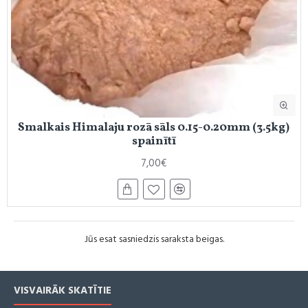
Smalkais Himalaju rozā sāls 0.15-0.20mm (3.5kg)
spainītī
7,00€
Jūs esat sasniedzis saraksta beigas.
VISVAIRĀK SKATĪTIE