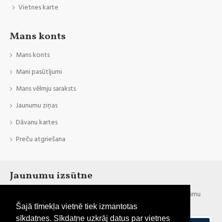
Vietnes karte
Mans konts
Mans konts
Mani pasūtījumi
Mans vēlmju saraksts
Jaunumu ziņas
Dāvanu kartes
Preču atgriešana
Jaunumu izsūtne
Esi informēts par jaunumiem un akcijām, reģistrējies mūsu jaunumu
izsūtnei
Šajā tīmekļa vietnē tiek izmantotas
sīkdatnes. Sīkdatne uzkrāj datus par vietnes