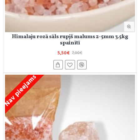
Himalaju rozā sāls rupjš malums 2-5mm 3.5kg
spainītī
5,50€
7,00€
Nav pieejams