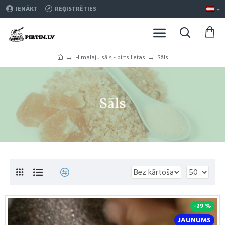
IENĀKT
REĢISTRĒTIES
Himalaju sāls - pirts lietas
Sāls
Sāls
-29 %
JAUNUMS