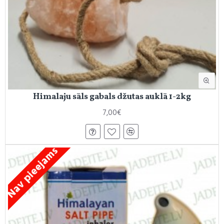
Himalaju sāls gabals džutas auklā 1-2kg
7,00€
Nav pieejams