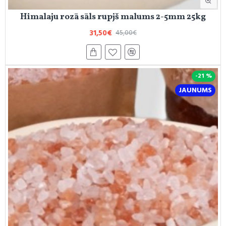
Himalaju rozā sāls rupjš malums 2-5mm 25kg
31,50€
45,00€
-21 %
JAUNUMS