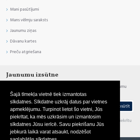
Mani pasūtījumi
Mans vēlmju saraksts
Jaunumu ziņas
Dāvanu kartes
Preču atgriešana
Jaunumu izsūtne
Esi informēts par jaunumiem un akcijām, reģistrējies mūsu jaunumu
izsūtnei
Šajā tīmekļa vietnē tiek izmantotas
sīkdatnes. Sīkdatne uzkrāj datus par vietnes
Nosūtīt
apmeklējumu. Turpinot lietot šo vietni, Jūs
piekrītat, ka mēs uzkrāsim un izmantosim
Esmu iepazinies(-usies) ar sadaļu "
Privātuma politika
" un piekrītu
sīkdatnes Jūsu ierīcē. Savu piekrišanu Jūs
visiem minētajiem noteikumiem
jebkurā laikā varat atsaukt, nodzēšot
saglabātās sīkdatnes.