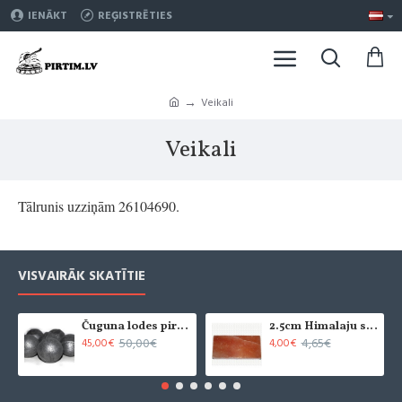
IENĀKT
REĢISTRĒTIES
Veikali
Veikali
Tālrunis uzziņām 26104690.
VISVAIRĀK SKATĪTIE
Čuguna lodes pirts krāsnīm (6 gab.)
2.5cm Himalaju sāls flīze - slīpēta (x1)
50,00€
4,65€
45,00€
4,00€