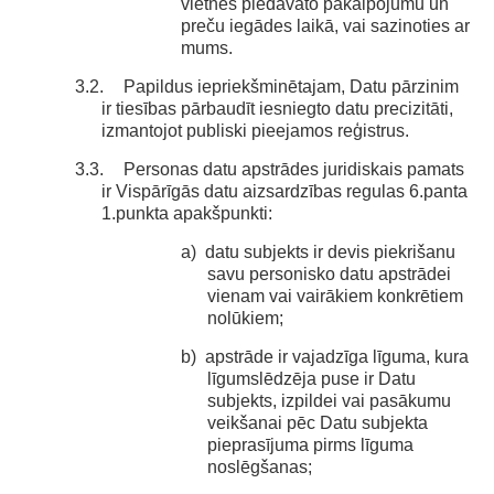
vietnes piedāvāto pakalpojumu un
preču iegādes laikā, vai sazinoties ar
mums.
3.2.
Papildus iepriekšminētajam, Datu pārzinim
ir tiesības pārbaudīt iesniegto datu precizitāti,
izmantojot publiski pieejamos reģistrus.
3.3.
Personas datu apstrādes juridiskais pamats
ir Vispārīgās datu aizsardzības regulas 6.panta
1.punkta apakšpunkti:
a)
datu subjekts ir devis piekrišanu
savu personisko datu apstrādei
vienam vai vairākiem konkrētiem
nolūkiem;
b)
apstrāde ir vajadzīga līguma, kura
līgumslēdzēja puse ir Datu
subjekts, izpildei vai pasākumu
veikšanai pēc Datu subjekta
pieprasījuma pirms līguma
noslēgšanas;