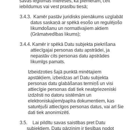
savas leģitīmās intereses, kā piemēram, celt
iebildumus vai vest prasību tiesā;
3.4.3. Kamēr pastāv juridisks pienākums uzglabāt
datus saskaņā ar spēkā esošo un regulējošo
likumdošanu un normatīvajiem aktiem
(Grāmatvedības likums);
3.4.4. Kamēr ir spēkā Datu subjekta piekrišana
attiecīgajai personas datu apstrādei, ja
nepastāv cits personas datu apstrādes
likumīgs pamats.
Izbeidzoties šajā punktā minētajiem
apstākļiem, izbeidzas arī Datu subjekta
personas datu glabāšanas termiņš un visi
attiecīgie personas dati tiek neatgriezeniski
izdzēsti no datoru sistēmām un
elektroniskajiem/papīra dokumentiem, kas
saturējuši attiecīgos personas datus, vai arī šie
dati tiek anonimizēti.
3.5.
Lai pildītu savas saistības pret Datu
subjektiem, Datu pārzinim ir tiesības nodot