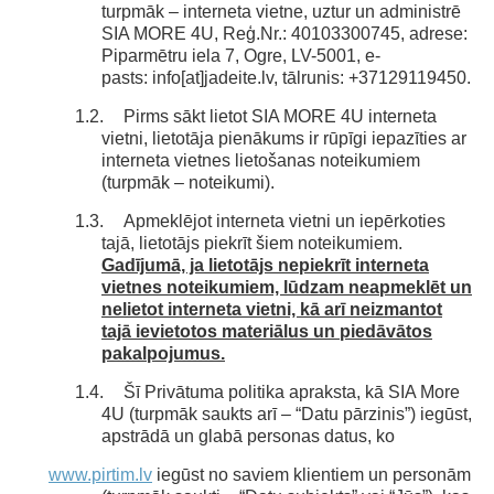
turpmāk – interneta vietne, uztur un administrē
SIA MORE 4U, Reģ.Nr.: 40103300745, adrese:
Piparmētru iela 7, Ogre, LV-5001, e-
pasts: info[at]jadeite.lv, tālrunis: +37129119450.
1.2.
Pirms sākt lietot SIA MORE 4U interneta
vietni, lietotāja pienākums ir rūpīgi iepazīties ar
interneta vietnes lietošanas noteikumiem
(turpmāk – noteikumi).
1.3.
Apmeklējot interneta vietni un iepērkoties
tajā, lietotājs piekrīt šiem noteikumiem.
Gadījumā, ja lietotājs nepiekrīt interneta
vietnes noteikumiem, lūdzam neapmeklēt un
nelietot interneta vietni, kā arī neizmantot
tajā ievietotos materiālus un piedāvātos
pakalpojumus.
1.4.
Šī Privātuma politika apraksta, kā SIA More
4U (turpmāk saukts arī – “Datu pārzinis”) iegūst,
apstrādā un glabā personas datus, ko
www.pirtim.lv
iegūst no saviem klientiem un personām