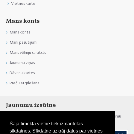
Vietnes karte
Mans konts
Mans konts
Mani pasūtījumi
Mans vēlmju saraksts
Jaunumu ziņas
Dāvanu kartes
Preču atgriešana
Jaunumu izsūtne
Esi informēts par jaunumiem un akcijām, reģistrējies mūsu jaunumu
izsūtnei
Šajā tīmekļa vietnē tiek izmantotas
sīkdatnes. Sīkdatne uzkrāj datus par vietnes