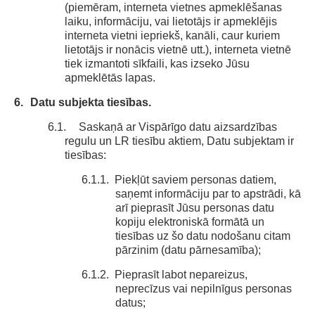
(piemēram, interneta vietnes apmeklēšanas
laiku, informāciju, vai lietotājs ir apmeklējis
interneta vietni iepriekš, kanāli, caur kuriem
lietotājs ir nonācis vietnē utt.), interneta vietnē
tiek izmantoti sīkfaili, kas izseko Jūsu
apmeklētās lapas.
6.
Datu subjekta tiesības.
6.1.
Saskaņā ar Vispārīgo datu aizsardzības
regulu un LR tiesību aktiem, Datu subjektam ir
tiesības:
6.1.1.
Piekļūt saviem personas datiem,
saņemt informāciju par to apstrādi, kā
arī pieprasīt Jūsu personas datu
kopiju elektroniskā formātā un
tiesības uz šo datu nodošanu citam
pārzinim (datu pārnesamība);
6.1.2.
Pieprasīt labot nepareizus,
neprecīzus vai nepilnīgus personas
datus;