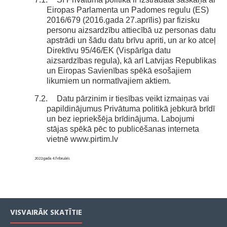
Eiropas Parlamenta un Padomes regulu (ES)
2016/679 (2016.gada 27.aprīlis) par fizisku
personu aizsardzību attiecībā uz personas datu
apstrādi un šādu datu brīvu apriti, un ar ko atceļ
Direktīvu 95/46/EK (Vispārīga datu
aizsardzības regula), kā arī Latvijas Republikas
un Eiropas Savienības spēkā esošajiem
likumiem un normatīvajiem aktiem.
7.2.
Datu pārzinim ir tiesības veikt izmaiņas vai
papildinājumus Privātuma politikā jebkurā brīdī
un bez iepriekšēja brīdinājuma. Labojumi
stājas spēkā pēc to publicēšanas interneta
vietnē www.pirtim.lv
2022.gada 4.februāris
VISVAIRĀK SKATĪTIE