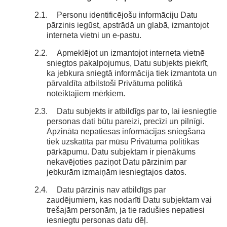
2.1.
Personu identificējošu informāciju Datu
pārzinis iegūst, apstrādā un glabā, izmantojot
interneta vietni un e-pastu.
2.2.
Apmeklējot un izmantojot interneta vietnē
sniegtos pakalpojumus, Datu subjekts piekrīt,
ka jebkura sniegtā informācija tiek izmantota un
pārvaldīta atbilstoši Privātuma politikā
noteiktajiem mērķiem.
2.3.
Datu subjekts ir atbildīgs par to, lai iesniegtie
personas dati būtu pareizi, precīzi un pilnīgi.
Apzināta nepatiesas informācijas sniegšana
tiek uzskatīta par mūsu Privātuma politikas
pārkāpumu. Datu subjektam ir pienākums
nekavējoties paziņot Datu pārzinim par
jebkurām izmaiņām iesniegtajos datos.
2.4.
Datu pārzinis nav atbildīgs par
zaudējumiem, kas nodarīti Datu subjektam vai
trešajām personām, ja tie radušies nepatiesi
iesniegtu personas datu dēļ.