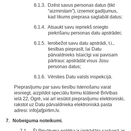
6.1.3.
Dzēst savus personas datus (tikt
“aizmirstam”), izņemot gadījumus,
kad likums pieprasa saglabāt datus;
6.1.4.
Atsaukt savu iepriekš sniegto
piekrišanu personas datu apstrādei;
6.1.5.
Ierobežot savu datu apstrādi, t.i.,
tiesības pieprasīt, lai Datu
pārvaldnieks īslaicīgi vai pavisam
pārtrauc apstrādāt visus Jūsu
personas datus;
6.1.6.
Vērsties Datu valsts inspekcijā.
Pieprasījumu par savu tiesību īstenošanu varat
iesniegt, aizpildot speciālu formu klātienē Brīvības
ielā 22, Ogrē, vai arī iesūtot pieprasījumu elektroniski,
rakstot uz Datu pārvaldnieka elektroniskā pasta
adresi: info[at]pirtim.lv.
7.
Nobeiguma noteikumi.
7.1.
Šī Privātuma politika ir izstrādāta saskaņā ar