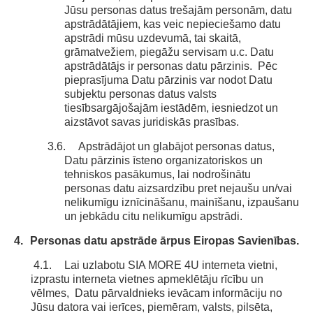
Jūsu personas datus trešajām personām, datu
apstrādātājiem, kas veic nepieciešamo datu
apstrādi mūsu uzdevumā, tai skaitā,
grāmatvežiem, piegāžu servisam u.c. Datu
apstrādātājs ir personas datu pārzinis. Pēc
pieprasījuma Datu pārzinis var nodot Datu
subjektu personas datus valsts
tiesībsargājošajām iestādēm, iesniedzot un
aizstāvot savas juridiskās prasības.
3.6.
Apstrādājot un glabājot personas datus,
Datu pārzinis īsteno organizatoriskos un
tehniskos pasākumus, lai nodrošinātu
personas datu aizsardzību pret nejaušu un/vai
nelikumīgu iznīcināšanu, mainīšanu, izpaušanu
un jebkādu citu nelikumīgu apstrādi.
4.
Personas datu apstrāde ārpus Eiropas Savienības.
4.1.
Lai uzlabotu SIA MORE 4U interneta vietni,
izprastu interneta vietnes apmeklētāju rīcību un
vēlmes, Datu pārvaldnieks ievācam informāciju no
Jūsu datora vai ierīces, piemēram, valsts, pilsēta,