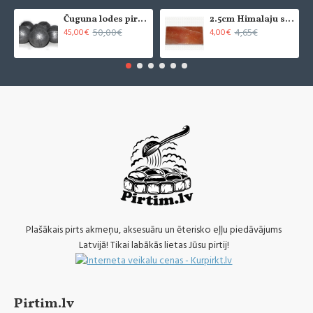
Čuguna lodes pirts krāsnīm (6 gab.)
2.5cm Himalaju sāls flīze - slīpēta (x1)
50,00€
4,65€
45,00€
4,00€
Plašākais pirts akmeņu, aksesuāru un ēterisko eļļu piedāvājums
Latvijā! Tikai labākās lietas Jūsu pirtij!
Pirtim.lv