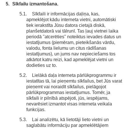
5.
Sīkfailu izmantošana.
5.1.
Sīkfaili ir informācijas daļiņa, kas,
apmeklējot kādu interneta vietni, automātiski
tiek ierakstīta Jūsu datora cietajā diskā,
planšetdatorā vai tālrunī. Tas ļauj vietnei laika
periodā "atcerēties" noteiktus ievades datus un
iestatījumus (piemēram, pieteikšanās vārdu,
valodu, fonta lielumu un citus rādīšanas
iestatījumus), un jums nav nepieciešams tos
atkārtot katru reizi, kad apmeklējat vietni un
dodieties uz to.
5.2.
Lielākā daļa interneta pārlūkprogrammu ir
iestatītas tā, lai pieņemtu sīkfailus, bet Jūs varat
pieņemt vai noraidīt sīkfailus, pielāgojot
pārlūkprogrammas iestatījumus. Tomēr, ja
sīkfaili ir pilnībā atspējoti, jūs, iespējams,
nevarēsiet izmantot visas interneta veikala
funkcijas.
5.3.
Lai analizētu, kā lietotāji lieto vietni un
saglabātu informāciju par apmeklētājiem