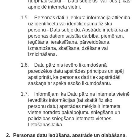
(turpmāk saukti – “Datu subjekts” vai “Jūs”), kas
apmeklē interneta vietni.
1.5.
Personas dati ir jebkura informācija attiecībā
uz identificētu vai identificējamu fizisku
personu - Datu subjektu. Apstrāde ir jebkura ar
personas datiem saistīta darbība, piemēram,
iegūšana, ierakstīšana, pārveidošana,
izmantošana, skatīšana, dzēšana vai
iznīcināšana.
1.6.
Datu pārzinis ievēro likumdošanā
paredzētos datu apstrādes principus un spēj
apstiprināt, ka personas dati tiek apstrādāti
saskaņā ar spēkā esošo likumdošanu.
1.7.
Informējam, ka Datu pārziņa interneta vietnē
ievadītās informācijas (tai skaitā fizisko
personu datu) apstrādes mērķis ir interneta
vietnē norādīto pakalpojumu sniegšana un
palīdzības sniegšana interneta vietnes
lietošanas laikā.
2.
Personas datu iegūšana, apstrāde un glabāšana.