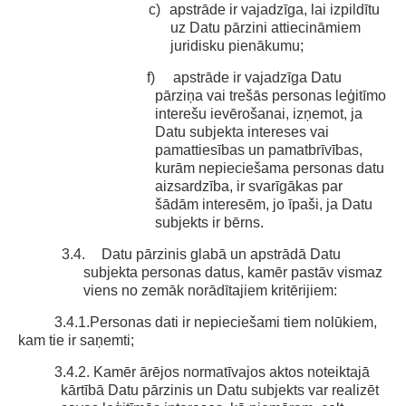
c)
apstrāde ir vajadzīga, lai izpildītu
uz Datu pārzini attiecināmiem
juridisku pienākumu;
f) apstrāde ir vajadzīga Datu
pārziņa vai trešās personas leģitīmo
interešu ievērošanai, izņemot, ja
Datu subjekta intereses vai
pamattiesības un pamatbrīvības,
kurām nepieciešama personas datu
aizsardzība, ir svarīgākas par
šādām interesēm, jo īpaši, ja Datu
subjekts ir bērns.
3.4.
Datu pārzinis glabā un apstrādā Datu
subjekta personas datus, kamēr pastāv vismaz
viens no zemāk norādītajiem kritērijiem:
3.4.1.Personas dati ir nepieciešami tiem nolūkiem,
kam tie ir saņemti;
3.4.2. Kamēr ārējos normatīvajos aktos noteiktajā
kārtībā Datu pārzinis un Datu subjekts var realizēt