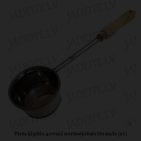
Pirts ķipītis 400ml nerūsējošais tērauds (x1)