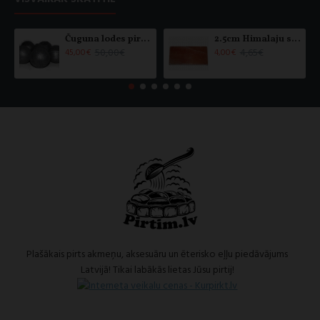
Čuguna lodes pirts krāsnīm (6 gab.)
2.5cm Himalaju sāls flīze - slīpēta (x1)
50,00€
4,65€
45,00€
4,00€
Plašākais pirts akmeņu, aksesuāru un ēterisko eļļu piedāvājums
Latvijā! Tikai labākās lietas Jūsu pirtij!