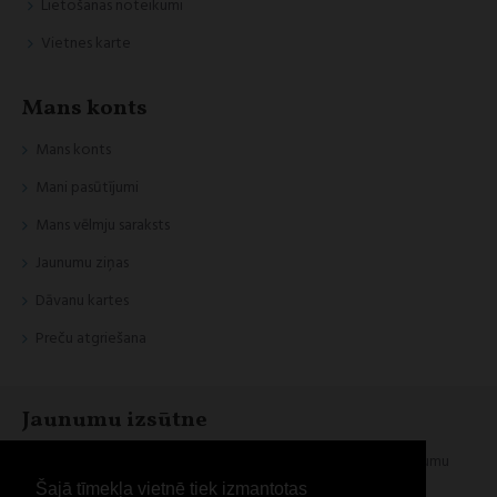
Lietošanas noteikumi
Vietnes karte
Mans konts
Mans konts
Mani pasūtījumi
Mans vēlmju saraksts
Jaunumu ziņas
Dāvanu kartes
Preču atgriešana
Jaunumu izsūtne
Esi informēts par jaunumiem un akcijām, reģistrējies mūsu jaunumu
izsūtnei
Šajā tīmekļa vietnē tiek izmantotas