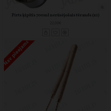
Pirts ķipītis 700ml nerūsējošais tērauds (x1)
22,00€
Nav pieejams