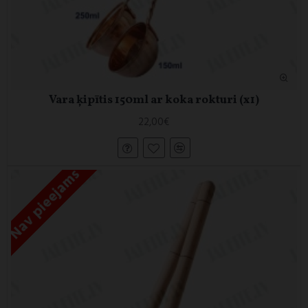
Vara ķipītis 150ml ar koka rokturi (x1)
22,00€
Nav pieejams