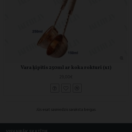
Vara ķipītis 250ml ar koka rokturi (x1)
29,00€
Jūs esat sasniedzis saraksta beigas.
VISVAIRĀK SKATĪTIE