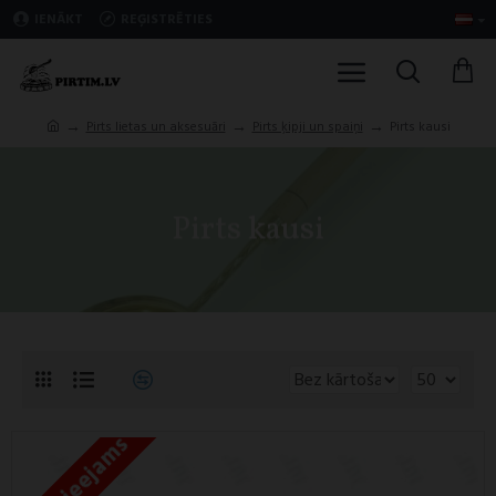
IENĀKT
REĢISTRĒTIES
Pirts lietas un aksesuāri
Pirts ķipji un spaiņi
Pirts kausi
Pirts kausi
Nav pieejams