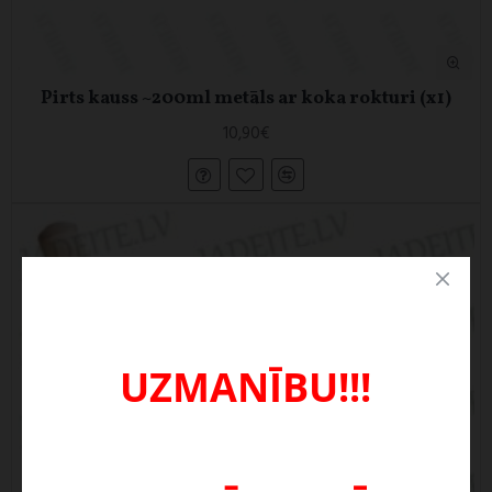
Pirts kauss ~200ml metāls ar koka rokturi (x1)
10,90€
UZMANĪBU!!!