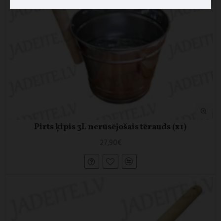
Pirts ķipis 3L nerūsējošais tērauds (x1)
27,90€