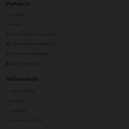
Pirtim.lv
Par mums
Veikali
Skolas iela 18, Ogre, Latvija
Sniedz mums vērtējumu FB
Seko mums Instagram
Raksti mums ziņu
Informācija
Mūsu kontakti
Piegāde
Apmaksa
Privātuma politika