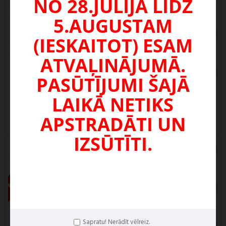
NO 28.JŪLIJA LĪDZ
5.AUGUSTAM
(IESKAITOT) ESAM
ATVAĻINĀJUMĀ.
PASŪTĪJUMI ŠAJĀ
Pirts ķipis 2L nerūsējošais tērauds (x1)
LAIKĀ NETIKS
24,90€
APSTRADĀTI UN
IZSŪTĪTI.
Nav pieejams
Sapratu! Nerādīt vēlreiz.