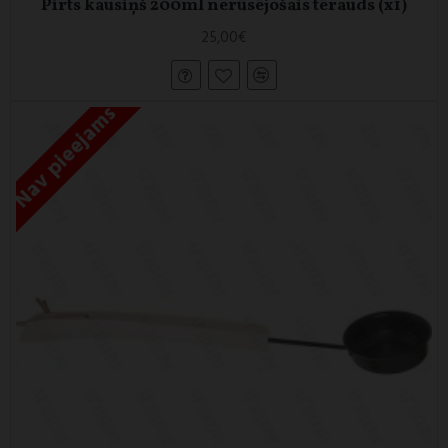
Pirts kausiņš 200ml nerūsējošais tērauds (x1)
25,00€
Nav pieejams