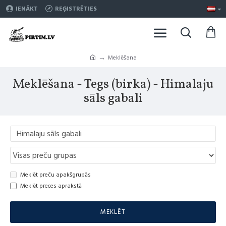
IENĀKT
REĢISTRĒTIES
Meklēšana
Meklēšana - Tegs (birka) - Himalaju
sāls gabali
Meklēt preču apakšgrupās
Meklēt preces aprakstā
MEKLĒT