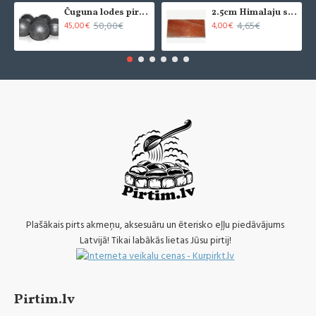
Čuguna lodes pirts krāsnīm (6 gab.)
2.5cm Himalaju sāls flīze - slīpēta (x1)
50,00€
4,65€
45,00€
4,00€
Plašākais pirts akmeņu, aksesuāru un ēterisko eļļu piedāvājums
Latvijā! Tikai labākās lietas Jūsu pirtij!
Pirtim.lv