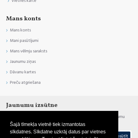
Vietnes karte
Mans konts
Mans konts
Mani pasūtījumi
Mans vēlmju saraksts
Jaunumu ziņas
Dāvanu kartes
Preču atgriešana
Jaunumu izsūtne
Esi informēts par jaunumiem un akcijām, reģistrējies mūsu jaunumu
izsūtnei
Šajā tīmekļa vietnē tiek izmantotas
sīkdatnes. Sīkdatne uzkrāj datus par vietnes
Nosūtīt