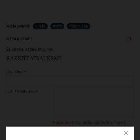
Roku darbs, dabīgas izejvielas.
Izcelsmes valsts: Bangalora, Indija.
Atslēgvārdi:
vīraks
mirre
meditācija
ATSAUKSMES
Šai precei atsauksmju nav.
RAKSTĪT ATSAUKSMI
Jūsu vārds
Jūsu atsauksmes
Piezīme:
HTML netiek pieņemts, lūdzu,
izmantojiet neformatētu tekstu.
Slikts
Labs
Vērtējums