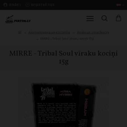
IENĀKT
REĢISTRĒTIES
Aromaterapija un ezotērika
Vīraki un smaržkociņi
MIRRE - Tribal Soul vīraku kociņi 15g
MIRRE - Tribal Soul vīraku kociņi
15g