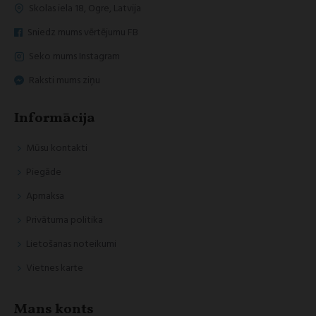
Skolas iela 18, Ogre, Latvija
Sniedz mums vērtējumu FB
Seko mums Instagram
Raksti mums ziņu
Informācija
Mūsu kontakti
Piegāde
Apmaksa
Privātuma politika
Lietošanas noteikumi
Vietnes karte
Mans konts