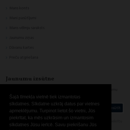
Mans konts
Mani pasūtījumi
Mans vēlmju saraksts
Jaunumu ziņas
Dāvanu kartes
Preču atgriešana
Jaunumu izsūtne
Esi informēts par jaunumiem un akcijām, reģistrējies mūsu jaunumu
izsūtnei
Šajā tīmekļa vietnē tiek izmantotas
sīkdatnes. Sīkdatne uzkrāj datus par vietnes
Nosūtīt
apmeklējumu. Turpinot lietot šo vietni, Jūs
piekrītat, ka mēs uzkrāsim un izmantosim
Esmu iepazinies(-usies) ar sadaļu "
Privātuma politika
" un piekrītu
sīkdatnes Jūsu ierīcē. Savu piekrišanu Jūs
visiem minētajiem noteikumiem