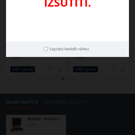
IZSŪTĪTI.
Sapratu! Nerādīt vēlreiz.
Palo Santo (Svētais koks) koks kvēpināšanai 25g
Palo Santo (Svētais koks) koks kvēpināšanai 50g
5,90€
11,50€
Ielikt grozā
Ielikt grozā
NESEN SKATĪTS
VISVAIRĀK SKATĪTIE
MIRRE - Tribal Soul vīraku kociņi 15g
2,20€