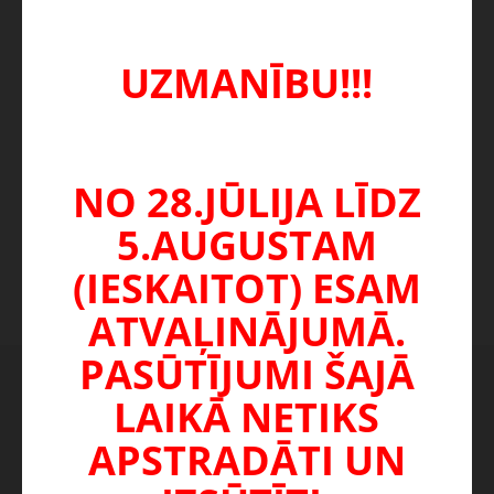
Aizsardzības kods
UZMANĪBU!!!
Lūdzu, izpildiet zemāk
esošo pārbaudi
NO 28.JŪLIJA LĪDZ
5.AUGUSTAM
TURPINĀT
(IESKAITOT) ESAM
ATVAĻINĀJUMĀ.
PASŪTĪJUMI ŠAJĀ
SAISTĪTIE PRODUKTI
CITI IZVĒLĒJĀS ARĪ ŠO
LAIKĀ NETIKS
APSTRADĀTI UN