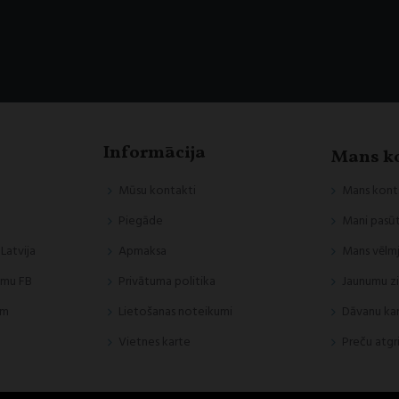
Informācija
Mans k
Mūsu kontakti
Mans kont
Piegāde
Mani pasūt
 Latvija
Apmaksa
Mans vēlmj
umu FB
Privātuma politika
Jaunumu z
am
Lietošanas noteikumi
Dāvanu ka
Vietnes karte
Preču atgr