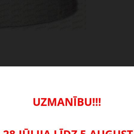
UZMANĪBU!!!
tojiet neformatētu tekstu.