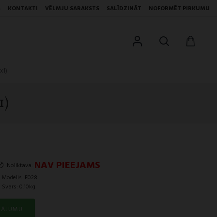
S
KONTAKTI
VĒLMJU SARAKSTS
SALĪDZINĀT
NOFORMĒT PIRKUMU
x1)
1)
NAV PIEEJAMS
Noliktava:
Modelis:
E028
Svars:
0.10kg
TĀJUMU