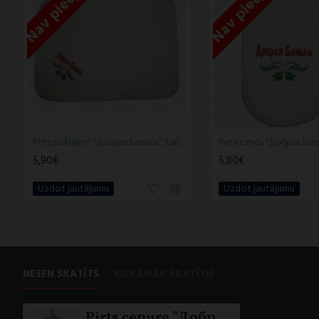
Nav pieejams
Nav pieejams
Pirts paklājiņš "Добрая Банька", balts (x1)
5,90€
5,80€
Uzdot jautājumu
Uzdot jautājumu
NESEN SKATĪTS
VISVAIRĀK SKATĪTIE
Pirts cepure "Добрая Баня", balta (x1)