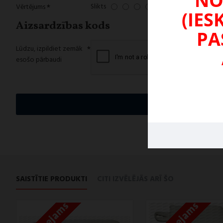
NO
Slikts
Labs
Vērtējums
(IES
Aizsardzības kods
PA
Lūdzu, izpildiet zemāk
esošo pārbaudi
TURPIN
SAISTĪTIE PRODUKTI
CITI IZVĒLĒJĀS ARĪ ŠO