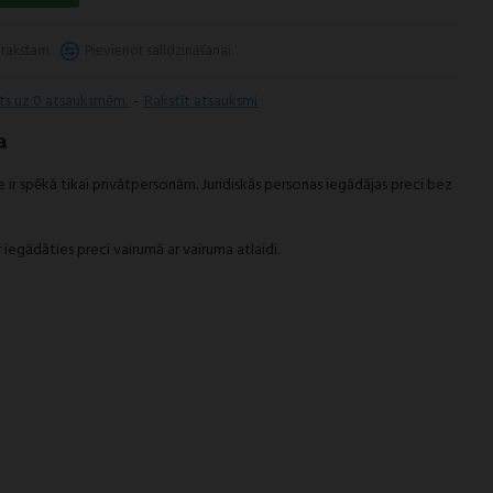
arakstam
Pievienot salīdzināšanai
īts uz 0 atsauksmēm.
-
Rakstīt atsauksmi
a
 ir spēkā tikai privātpersonām. Juridiskās personas iegādājas preci bez
 iegādāties preci vairumā ar vairuma atlaidi.