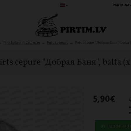
PAR MUM
Pirts lietas un aksesuāri
Pirts cepures
Pirts cepure "Добрая Баня", balta (
irts cepure "Добрая Баня", balta (x
5,90€
UZDOT JAU