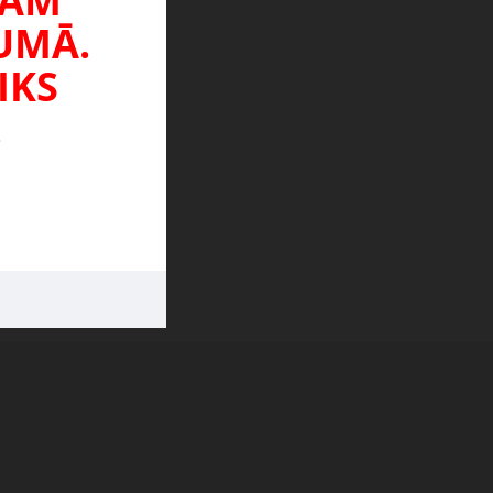
TAM
JUMĀ.
IKS
.