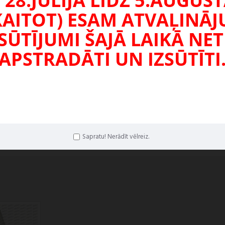
 28.JŪLIJA LĪDZ 5.AUGUS
KAITOT) ESAM ATVAĻINĀ
SŪTĪJUMI ŠAJĀ LAIKĀ NET
APSTRADĀTI UN IZSŪTĪTI
ĀT
Sapratu! Nerādīt vēlreiz.