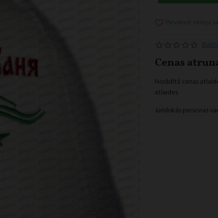
Pievienot vēlmju s
Balst
Cenas atrun
Norādītā cenas atlaide
atlaides.
Juridiskās personas var