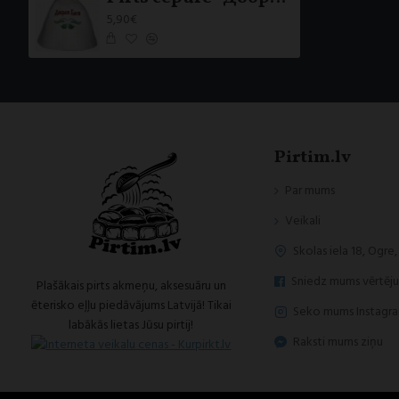
5,90€
Pirtim.lv
Par mums
Veikali
Skolas iela 18, Ogre,
Sniedz mums vērtēj
Plašākais pirts akmeņu, aksesuāru un
ēterisko eļļu piedāvājums Latvijā! Tikai
Seko mums Instagr
labākās lietas Jūsu pirtij!
Raksti mums ziņu