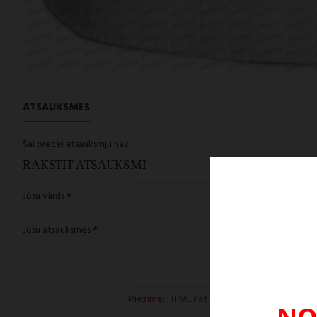
ATSAUKSMES
Šai precei atsauksmju nav.
RAKSTĪT ATSAUKSMI
Jūsu vārds
Jūsu atsauksmes
Piezīme:
HTML netiek pieņemts, lūdzu, izman