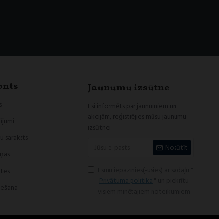
onts
Jaunumu izsūtne
s
Esi informēts par jaunumiem un
akcijām, reģistrējies mūsu jaunumu
ījumi
izsūtnei
u saraksts
Nosūtīt
iņas
Esmu iepazinies(-usies) ar sadaļu "
rtes
Privātuma politika
" un piekrītu
iešana
visiem minētajiem noteikumiem