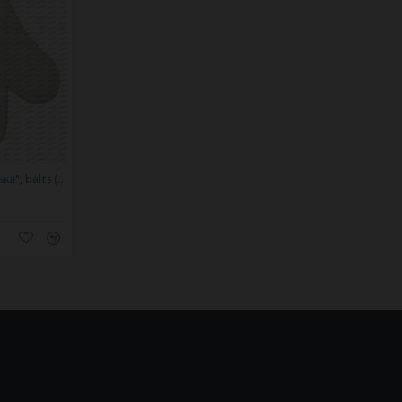
Pirts cimds "Добрая Банька", balts (x1)