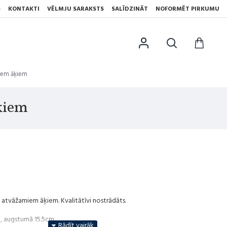
S
KONTAKTI
VĒLMJU SARAKSTS
SALĪDZINĀT
NOFORMĒT PIRKUMU
miem āķiem
ķiem
4 atvāžamiem āķiem. Kvalitātīvi nostrādāts.
, augstumā 15.5cm.