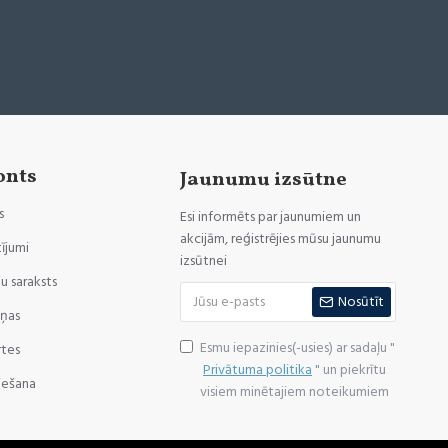
onts
Jaunumu izsūtne
s
Esi informēts par jaunumiem un
akcijām, reģistrējies mūsu jaunumu
ījumi
izsūtnei
u saraksts
Nosūtīt
iņas
Esmu iepazinies(-usies) ar sadaļu "
rtes
Privātuma politika
" un piekrītu
iešana
visiem minētajiem noteikumiem