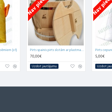
Nav pieejams
Nav piee
bērniem (x1)
Pirts spainis pirts slotām ar plastmasas ieliktni un vāku 20L
Pirts cepu
70,00€
5,00€
Uzdot jautājumu
Uzdot jau