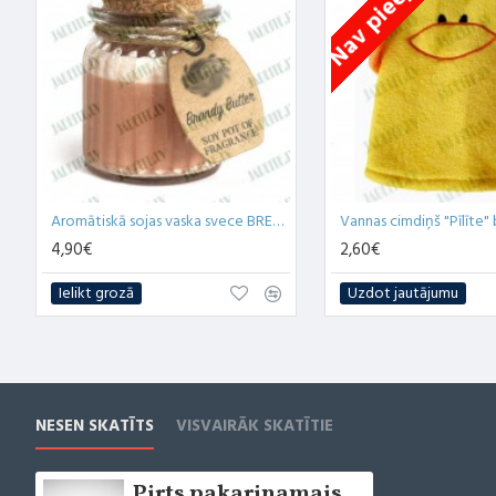
Nav pieejams
Aromātiskā sojas vaska svece BRENDIJA SVIESTS 60g
Vannas cimdiņš "Pīlīte" 
4,90€
2,60€
Ielikt grozā
Uzdot jautājumu
NESEN SKATĪTS
VISVAIRĀK SKATĪTIE
Pirts pakarinamais ar 4 atvāžamiem āķiem