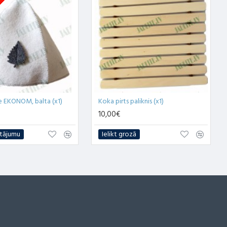
jams
re EKONOM, balta (x1)
Koka pirts paliknis (x1)
10,00€
tājumu
Ielikt grozā