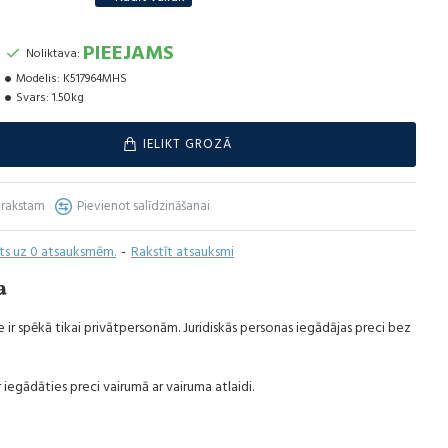
is
PIEEJAMS
Noliktava:
Modelis:
K517964MHS
Svars:
1.50kg
IELIKT GROZĀ
arakstam
Pievienot salīdzināšanai
īts uz 0 atsauksmēm.
-
Rakstīt atsauksmi
a
 ir spēkā tikai privātpersonām. Juridiskās personas iegādājas preci bez
 iegādāties preci vairumā ar vairuma atlaidi.