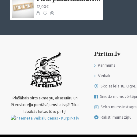
12,00€
Pirtim.lv
Par mums
Veikali
Skolas iela 18, Ogre,
Sniedz mums vērtēj
Plašākais pirts akmeņu, aksesuāru un
ēterisko eļļu piedāvājums Latvijā! Tikai
Seko mums Instagr
labākās lietas Jūsu pirtij!
Raksti mums ziņu