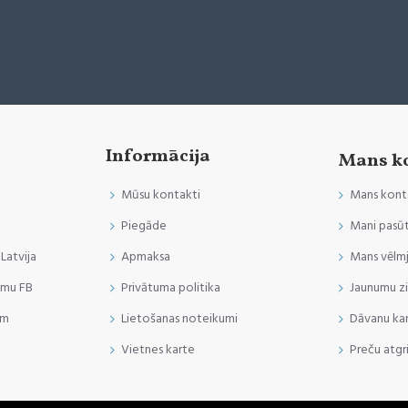
Informācija
Mans k
Mūsu kontakti
Mans kont
Piegāde
Mani pasūt
 Latvija
Apmaksa
Mans vēlmj
umu FB
Privātuma politika
Jaunumu z
am
Lietošanas noteikumi
Dāvanu ka
Vietnes karte
Preču atgr