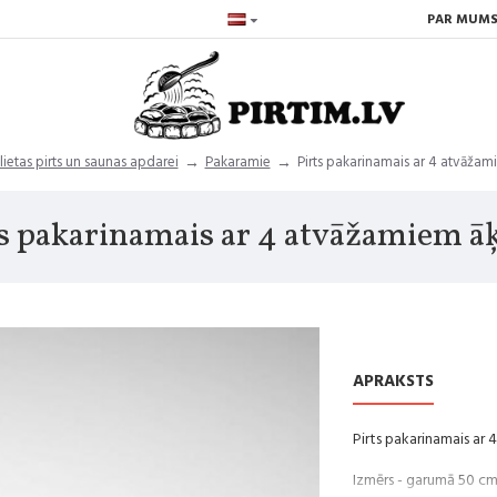
PAR MUM
 lietas pirts un saunas apdarei
Pakaramie
Pirts pakarinamais ar 4 atvāža
ts pakarinamais ar 4 atvāžamiem ā
APRAKSTS
Pirts pakarinamais ar 
Izmērs - garumā 50 cm