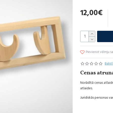
Maateriāls - melnalksn
12,00€
Cena par gab.
Pievienot vēlmju s
Balst
Cenas atrun
Norādītā cenas atlaide
atlaides.
Juridiskās personas var