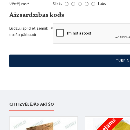
Slikts
Labs
Vērtējums
Aizsardzības kods
Lūdzu, izpildiet zemāk
esošo pārbaudi
TURPIN
CITI IZVĒLĒJĀS ARĪ ŠO